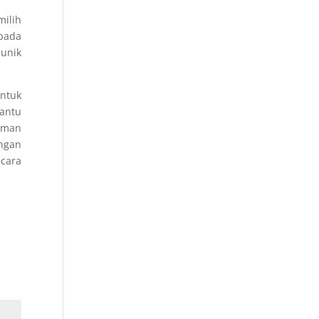
milih
 pada
 unik
ntuk
antu
aman
engan
acara