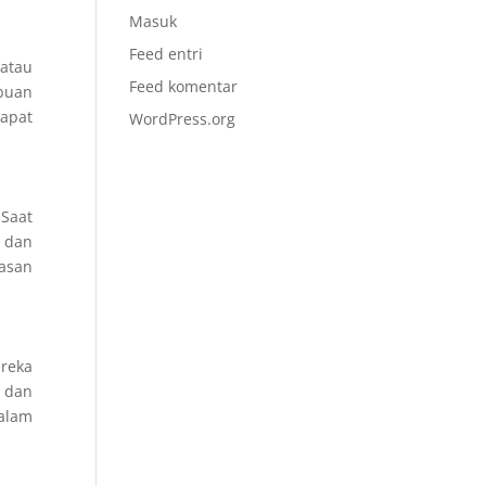
Masuk
Feed entri
 atau
Feed komentar
ibuan
dapat
WordPress.org
 Saat
 dan
asan
reka
 dan
dalam