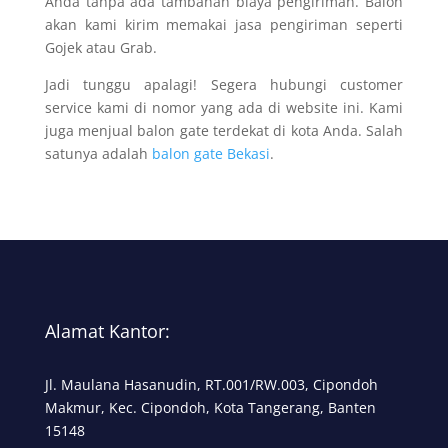
Anda tanpa ada tambahan biaya pengiriman. Balon
akan kami kirim memakai jasa pengiriman seperti
Gojek atau Grab.
Jadi tunggu apalagi! Segera hubungi customer
service kami di nomor yang ada di website ini. Kami
juga menjual balon gate terdekat di kota Anda. Salah
satunya adalah
balon gate Bekasi
.
Alamat Kantor:
Jl. Maulana Hasanudin, RT.001/RW.003, Cipondoh
Makmur, Kec. Cipondoh, Kota Tangerang, Banten
15148